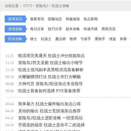
当前位置：
17173
>
冒险岛2
>
狂战士攻略
新闻资讯
最新资讯
国服动态
韩服速报
热点新闻
游戏攻略
每日任务
技巧分享
副本攻略
快速升级
黑暗洪流
职业攻略
骑士
狂战士
魔法师
牧师
弓箭手
重炮手
侠盗
刺客
暗流塔完美通关 狂战士冲分技能加点
11-21
冒险岛2符文圣殿 狂战士输出小细节
11-13
狂战士混沌副本及黑暗洪流装备解析
11-10
火蜥蜴猥琐打法 狂战士吊打火蜥蜴
09-18
大神代言 冒险岛2职业加点专业指导
09-08
狂战士装备如何选择 PVE装备推荐
09-04
简单暴力 狂战士爆炸输出加点心得
09-04
灵动的输出 狂战士竞技场加点推荐
04-28
冒险岛2狂战士进阶攻略 一招变高玩
04-22
手残党的福音 狂战士是你不二的选择
04-20