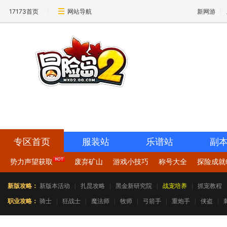
17173首页
网站导航
新网游
17173-冒险岛2专区
mxd2.17173.com
专区首页
服装站
乐谱站
副
势力声望获取
废弃矿山
游戏小技巧
称号大全
探险成就6
新版攻略：
新版本活动
|
扎昆攻略
|
黑金新研究院
|
战宠培养
|
抓宠教程
职业攻略：
骑士
|
狂战士
|
魔法师
|
牧师
|
弓箭手
|
重炮手
|
侠盗
|