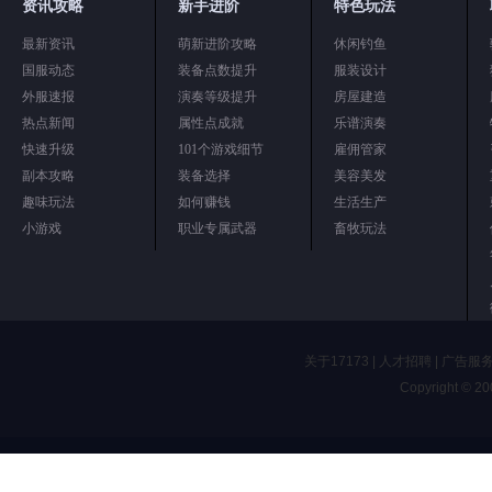
资讯攻略
新手进阶
特色玩法
最新资讯
萌新进阶攻略
休闲钓鱼
国服动态
装备点数提升
服装设计
外服速报
演奏等级提升
房屋建造
热点新闻
属性点成就
乐谱演奏
快速升级
101个游戏细节
雇佣管家
副本攻略
装备选择
美容美发
趣味玩法
如何赚钱
生活生产
小游戏
职业专属武器
畜牧玩法
关于17173
|
人才招聘
|
广告服
Copyright © 200