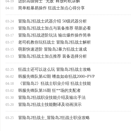
进阶高级骑士 "无敌"释放时机讲解
04-19
简单粗暴易操作 狂战士加点心得分享
04-11
冒险岛2狂战士武器介绍 50级武器分析
03-24
冒险岛2狂战士加点与装备推荐 萌新必看
03-19
冒险岛2狂战进阶玩法 输出爆炸操作简单
03-17
老司机教你玩狂战士 冒险岛2狂战士解析
03-17
萌新快速进阶 冒险岛2暴力狂战士速成
03-15
冒险岛2狂战士加点推荐 装备选择分析
03-13
狂战士还可以这么玩 冒险岛2狂战士攻略
02-25
韩服先锋队第42期 嗜血如命狂战2000+PVP
06-02
《冒险岛2》狂战士职业介绍 狂战士技能
04-18
韩服先锋队第16期 狂**场的支配者
03-02
冒险岛2狂战职业技能介绍及输出手法
01-30
冒险岛2狂战士技能翻译及动画演示
05-20
冒险岛2狂战士_冒险岛2狂战士职业攻略
03-25