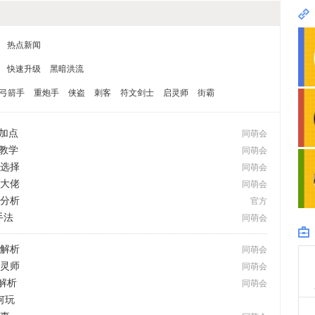
热点新闻
快速升级
黑暗洪流
弓箭手
重炮手
侠盗
刺客
符文剑士
启灵师
街霸
与加点
同萌会
P教学
同萌会
么选择
同萌会
为大佬
同萌会
装分析
官方
手法
同萌会
面解析
同萌会
启灵师
同萌会
解析
同萌会
何玩