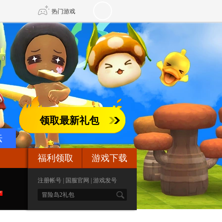
热门游戏
DNF
传奇4
剑网3旗舰版
新天龙八部
领取最新礼包
自由
诛仙世界
新仙侠5
坛
福利领取
游戏下载
注册帐号
|
国服官网
|
游戏发号
S