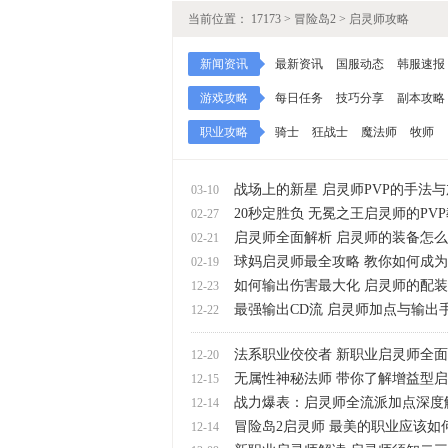
当前位置：
17173
>
冒险岛2
>
启灵师攻略
新闻资讯
最新资讯
国服动态
韩服速报
游戏攻略
每日任务
技巧分享
副本攻略
职业攻略
骑士
狂战士
魔法师
牧师
战场上的新星 启灵师PVP的手法
03-10
20秒定胜负 无冕之王启灵师的PV
02-27
启灵师全面解析 启灵师的装备怎
02-21
球妈启灵师最全攻略 教你如何成
02-19
如何输出伤害最大化 启灵师的配
12-23
最强输出CD流 启灵师加点与输出
12-22
法系职业佼佼者 新职业启灵师全
12-20
无属性神秘法师 带你了解增益型
12-15
战力爆表：启灵师全流派加点深度
12-14
冒险岛2启灵师 最美的职业应该如
12-14