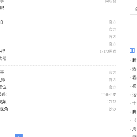
三事
同萌会
道吗
怕
官方
官方
官方
点
官方
心得
17173黑猫
武器
三事
官方
灵师
官方
定位
官方
技能
运
罒桑小皮
视频
17173
一视角
沙沙