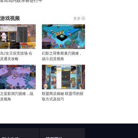
险岛岛内娱乐赛进行中
游戏视频
更多
岛2女王缤竞技场 右
幻影之荷鲁斯巢穴困难，
灵通关攻略
战斗启灵视角
之蓝影洞穴困难，战
联盟商店揭秘 联盟币的获
灵视角
取方式及技巧