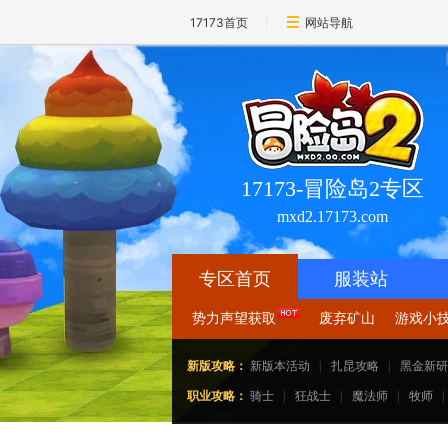
17173首页
网站导航
17173-冒险岛2专区
mxd2.17173.com
专区首页
服装站
势力声望获取
废弃矿山
游戏小
新版攻略：
新版本活动
|
扎昆攻略
|
黑金新研
职业攻略：
骑士
|
狂战士
|
魔法师
|
牧师
|