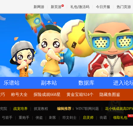
新网游
新页游
礼包/激活码
今日开服
热门页游
魔兽
天堂
王权与
乐谱站
副本站
数据库
进入论
技巧
称号大全
探险成就668星
黄金宝箱924个
隐藏鱼图鉴
究院
|
战宠培养
|
抓宠教程
编辑推荐：
WIN7联网问题
|
花小钱成就高DP
弓箭手
|
重炮手
|
侠盗
|
刺客
|
符文剑士
|
启灵师
|
街霸
|
领取礼包