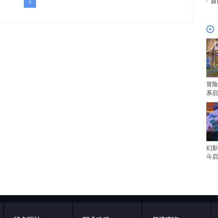
冒
1
冒险
系启
幻影
斗启