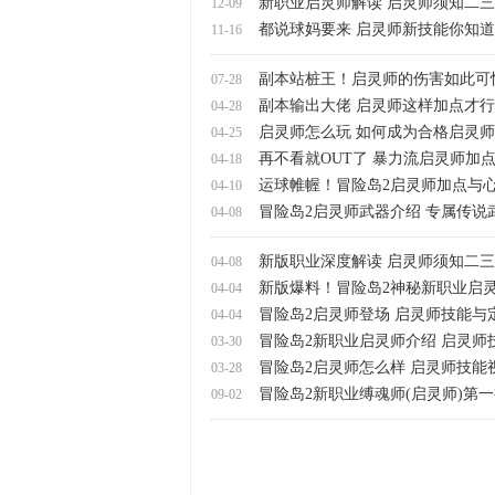
新职业启灵师解读 启灵师须知二
12-09
都说球妈要来 启灵师新技能你知
11-16
副本站桩王！启灵师的伤害如此可
07-28
副本输出大佬 启灵师这样加点才行
04-28
启灵师怎么玩 如何成为合格启灵师
04-25
再不看就OUT了 暴力流启灵师加
04-18
运球帷幄！冒险岛2启灵师加点与
04-10
冒险岛2启灵师武器介绍 专属传说
04-08
新版职业深度解读 启灵师须知二
04-08
新版爆料！冒险岛2神秘新职业启
04-04
冒险岛2启灵师登场 启灵师技能与
04-04
冒险岛2新职业启灵师介绍 启灵师
03-30
冒险岛2启灵师怎么样 启灵师技能
03-28
冒险岛2新职业缚魂师(启灵师)第
09-02