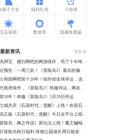
金箱子大全
福利礼包
小游戏
宝石获取
数据库
隐藏鱼图鉴
最新资讯
更多
腾讯押宝、横扫网吧的网游续作，苟了十年终是凉了
热点预告：一周三款！《冒险岛2》最后的服务器关停；《永恒之塔2…
霸占韩国网吧前十20年！续作却全球停运，连腾讯都救不过来
初代熬死续作，《冒险岛2》韩服停运，网友调侃：衍生作已就绪
营10年！韩服《冒险岛2》5月29日停运
十七城共庆《石器时代：觉醒》上线！欢迎石灰回家
腾讯正版《石器时代：觉醒》今日全平台上线！
《冒险岛：枫之传说》新玩法上线！魔王蝙蝠怪震撼来袭
周日冒险岛秋日福利 怪物公园成长周日箱发放量翻倍