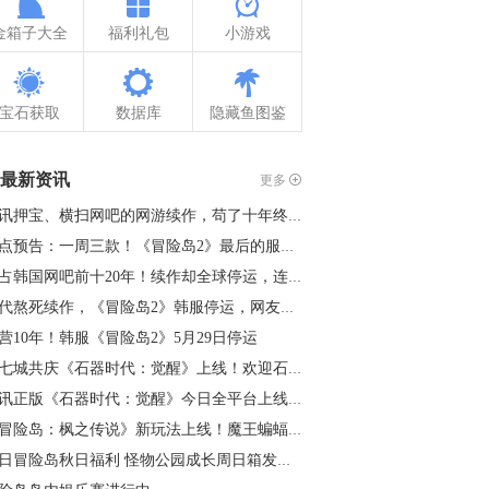
金箱子大全
福利礼包
小游戏
宝石获取
数据库
隐藏鱼图鉴
最新资讯
更多
腾讯押宝、横扫网吧的网游续作，苟了十年终是凉了
热点预告：一周三款！《冒险岛2》最后的服务器关停；《永恒之塔2…
霸占韩国网吧前十20年！续作却全球停运，连腾讯都救不过来
初代熬死续作，《冒险岛2》韩服停运，网友调侃：衍生作已就绪
营10年！韩服《冒险岛2》5月29日停运
十七城共庆《石器时代：觉醒》上线！欢迎石灰回家
腾讯正版《石器时代：觉醒》今日全平台上线！
《冒险岛：枫之传说》新玩法上线！魔王蝙蝠怪震撼来袭
周日冒险岛秋日福利 怪物公园成长周日箱发放量翻倍