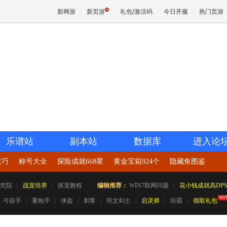
新网游
新页游
礼包/激活码
今日开服
热门页游
魔兽
天堂
王权与
乐谱站
副本站
数据库
进入论
技巧
称号大全
探险成就668星
黄金宝箱924个
隐藏鱼图鉴
究院
|
战宠培养
|
抓宠教程
编辑推荐：
WIN7联网问题
|
花小钱成就高DP
弓箭手
|
重炮手
|
侠盗
|
刺客
|
符文剑士
|
启灵师
|
街霸
|
领取礼包