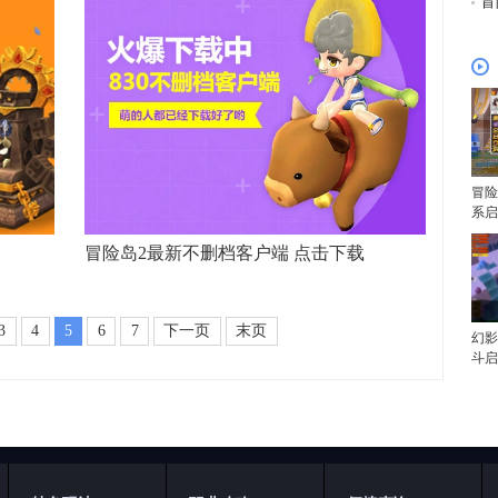
冒
冒险
系启
冒险岛2最新不删档客户端 点击下载
3
4
5
6
7
下一页
末页
幻影
斗启