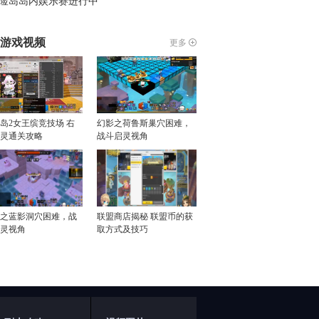
险岛岛内娱乐赛进行中
游戏视频
更多
岛2女王缤竞技场 右
幻影之荷鲁斯巢穴困难，
灵通关攻略
战斗启灵视角
之蓝影洞穴困难，战
联盟商店揭秘 联盟币的获
灵视角
取方式及技巧