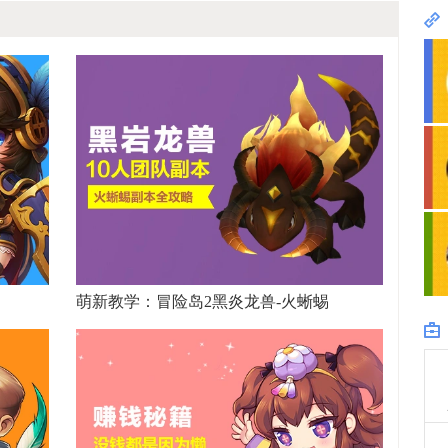
萌新教学：冒险岛2黑炎龙兽-火蜥蜴