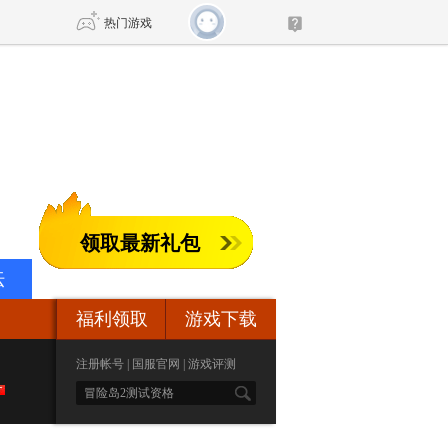
热门游戏
DNF
传奇4
剑网3旗舰版
新天龙八部
领取最新礼包
自由
诛仙世界
新仙侠5
坛
福利领取
游戏下载
注册帐号
|
国服官网
|
游戏评测
S