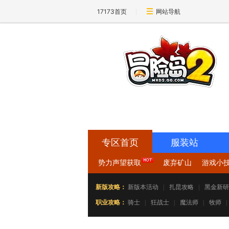
17173首页
网站导航
17173-冒险岛2专区
mxd2.17173.com
专区首页
服装站
势力声望获取
废弃矿山
游戏小
新版攻略：
新版本活动
|
扎昆攻略
|
黑金新研
职业攻略：
骑士
|
狂战士
|
魔法师
|
牧师
|