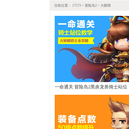
当前位置：
17173
>
冒险岛2
>
大眼睛
一命通关 冒险岛2黑炎龙兽骑士站位