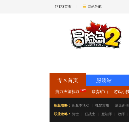
17173首页
网站导航
17173-冒险岛2专区
mxd2.17173.com
专区首页
服装站
势力声望获取
废弃矿山
游戏小
新版攻略：
新版本活动
|
扎昆攻略
|
黑金新研
职业攻略：
骑士
|
狂战士
|
魔法师
|
牧师
|