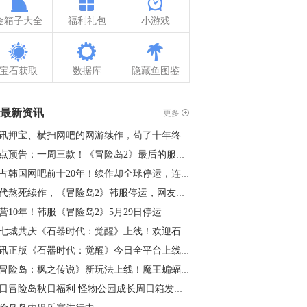
金箱子大全
福利礼包
小游戏
宝石获取
数据库
隐藏鱼图鉴
最新资讯
更多
腾讯押宝、横扫网吧的网游续作，苟了十年终是凉了
热点预告：一周三款！《冒险岛2》最后的服务器关停；《永恒之塔2…
霸占韩国网吧前十20年！续作却全球停运，连腾讯都救不过来
初代熬死续作，《冒险岛2》韩服停运，网友调侃：衍生作已就绪
营10年！韩服《冒险岛2》5月29日停运
十七城共庆《石器时代：觉醒》上线！欢迎石灰回家
腾讯正版《石器时代：觉醒》今日全平台上线！
《冒险岛：枫之传说》新玩法上线！魔王蝙蝠怪震撼来袭
周日冒险岛秋日福利 怪物公园成长周日箱发放量翻倍