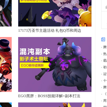
文
17173万圣节主题活动 礼包Q币和周边
运
EGO黑胖：BOSS技能详解+副本打法