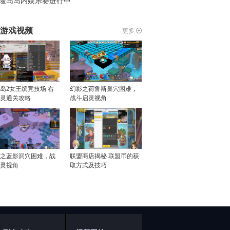
险岛岛内娱乐赛进行中
游戏视频
更多
岛2女王缤竞技场 右
幻影之荷鲁斯巢穴困难，
灵通关攻略
战斗启灵视角
之蓝影洞穴困难，战
联盟商店揭秘 联盟币的获
灵视角
取方式及技巧