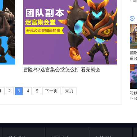
冒
冒险
系启
冒险岛2迷宫集会堂怎么打 看完就会
1
2
3
4
5
下一页
末页
幻影
斗启