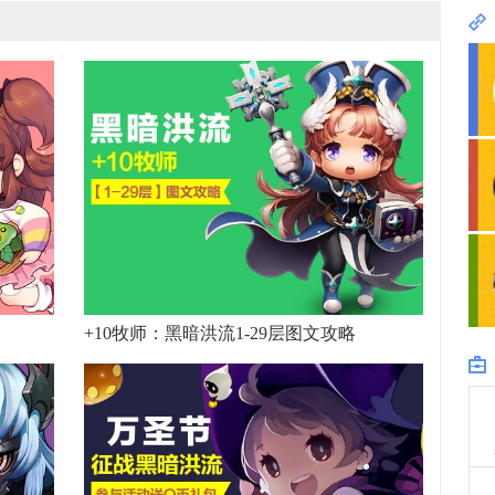
+10牧师：黑暗洪流1-29层图文攻略