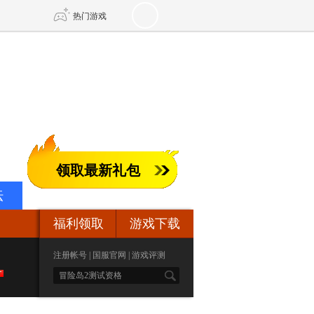
热门游戏
DNF
传奇4
剑网3旗舰版
新天龙八部
领取最新礼包
自由
诛仙世界
新仙侠5
坛
福利领取
游戏下载
注册帐号
|
国服官网
|
游戏评测
S