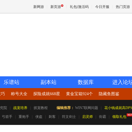
新网游
新页游
礼包/激活码
今日开服
热门页游
魔兽
天堂
王权与
乐谱站
副本站
数据库
进入论
技巧
称号大全
探险成就668星
黄金宝箱924个
隐藏鱼图鉴
究院
|
战宠培养
|
抓宠教程
编辑推荐：
WIN7联网问题
|
花小钱成就高DP
弓箭手
|
重炮手
|
侠盗
|
刺客
|
符文剑士
|
启灵师
|
街霸
|
领取礼包