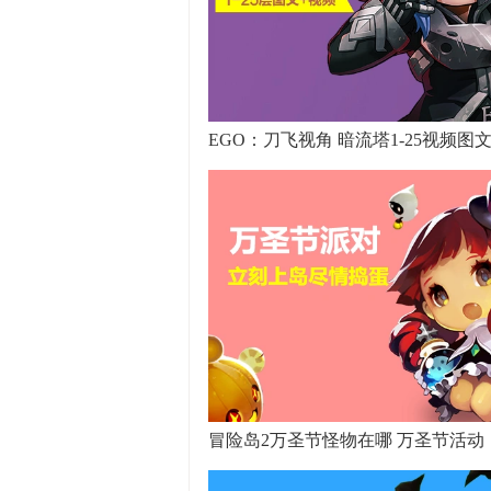
EGO：刀飞视角 暗流塔1-25视频图
冒险岛2万圣节怪物在哪 万圣节活动