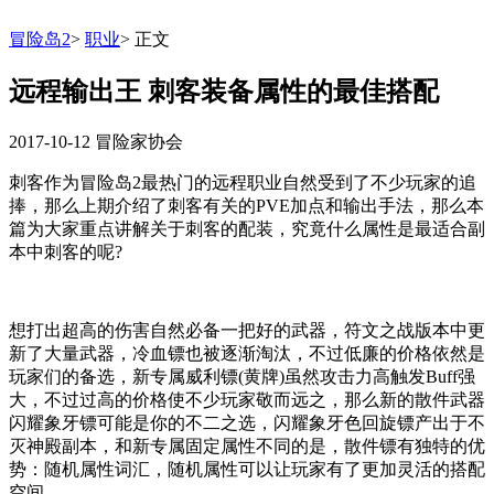
冒险岛2
>
职业
>
正文
远程输出王 刺客装备属性的最佳搭配
2017-10-12
冒险家协会
刺客作为冒险岛2最热门的远程职业自然受到了不少玩家的追
捧，那么上期介绍了刺客有关的PVE加点和输出手法，那么本
篇为大家重点讲解关于刺客的配装，究竟什么属性是最适合副
本中刺客的呢?
想打出超高的伤害自然必备一把好的武器，符文之战版本中更
新了大量武器，冷血镖也被逐渐淘汰，不过低廉的价格依然是
玩家们的备选，新专属威利镖(黄牌)虽然攻击力高触发Buff强
大，不过过高的价格使不少玩家敬而远之，那么新的散件武器
闪耀象牙镖可能是你的不二之选，闪耀象牙色回旋镖产出于不
灭神殿副本，和新专属固定属性不同的是，散件镖有独特的优
势：随机属性词汇，随机属性可以让玩家有了更加灵活的搭配
空间。