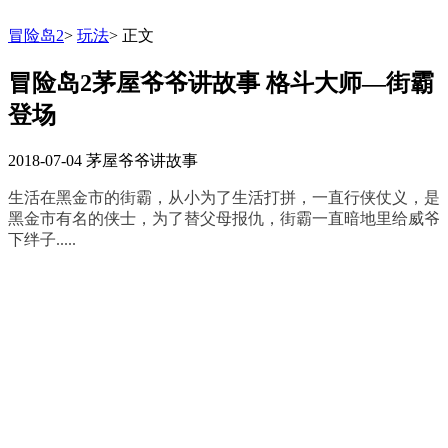
冒险岛2
>
玩法
>
正文
冒险岛2茅屋爷爷讲故事 格斗大师—街霸
登场
2018-07-04
茅屋爷爷讲故事
生活在黑金市的街霸，从小为了生活打拼，一直行侠仗义，是
黑金市有名的侠士，为了替父母报仇，街霸一直暗地里给威爷
下绊子.....