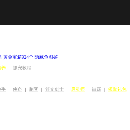
星
黄金宝箱924个
隐藏鱼图鉴
培养
|
抓宠教程
炮手
|
侠盗
|
刺客
|
符文剑士
|
启灵师
|
街霸
|
领取礼包