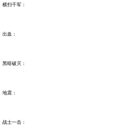
横扫千军：
出血：
黑暗破灭：
地震：
战士一击：