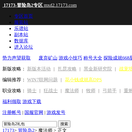
17173-冒险岛2专区
mxd2.17173.com
专区首页
服装站
乐谱站
副本站
数据库
进入论坛
势力声望获取
废弃矿山
游戏小技巧
称号大全
探险成就668
新版攻略：
新版本活动
|
扎昆攻略
|
黑金新研究院
|
战宠
编辑推荐：
WIN7联网问题
|
花小钱成就高DPS
职业攻略：
骑士
|
狂战士
|
魔法师
|
牧师
|
弓箭手
|
重
福利领取
游戏下载
注册帐号
|
国服官网
|
游戏发号
17173
>
冒险岛2
>
魔法师
>
正文