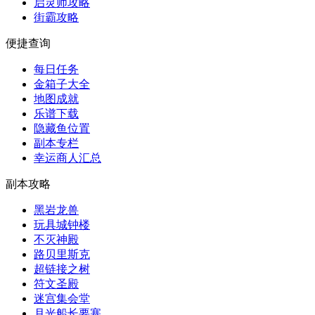
启灵师攻略
街霸攻略
便捷查询
每日任务
金箱子大全
地图成就
乐谱下载
隐藏鱼位置
副本专栏
幸运商人汇总
副本攻略
黑岩龙兽
玩具城钟楼
不灭神殿
路贝里斯克
超链接之树
符文圣殿
迷宫集会堂
月光船长要塞