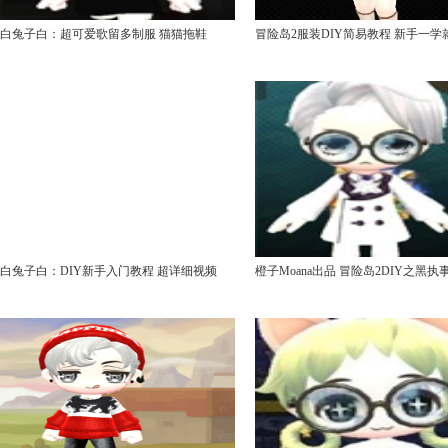
白兔子白：超可爱歌留多制服 猫猫拖鞋
冒险岛2服装DIY简易教程 新手一学
白兔子白：DIY新手入门教程 超详细视频
橙子Moana出品 冒险岛2DIY之黑执