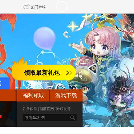
热门游戏
DNF
传奇4
剑网3旗舰版
新天龙八部
领取最新礼包
自由
诛仙世界
新仙侠5
坛
福利领取
游戏下载
注册帐号
|
国服官网
|
游戏发号
S