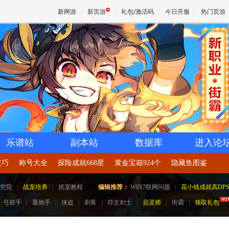
新网游
新页游
礼包/激活码
今日开服
热门页游
魔兽
天堂
王权与
乐谱站
副本站
数据库
进入论
技巧
称号大全
探险成就668星
黄金宝箱924个
隐藏鱼图鉴
究院
|
战宠培养
|
抓宠教程
编辑推荐：
WIN7联网问题
|
花小钱成就高DP
弓箭手
|
重炮手
|
侠盗
|
刺客
|
符文剑士
|
启灵师
|
街霸
|
领取礼包