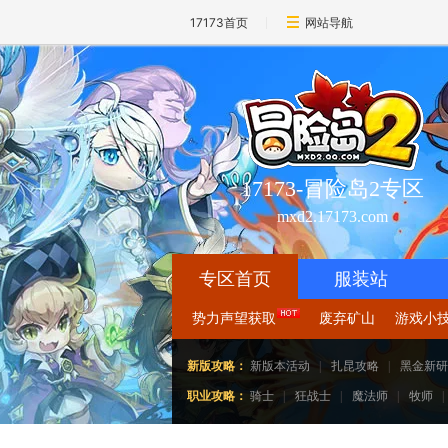
17173首页
网站导航
17173-冒险岛2专区
mxd2.17173.com
专区首页
服装站
势力声望获取
废弃矿山
游戏小
新版攻略：
新版本活动
|
扎昆攻略
|
黑金新研
职业攻略：
骑士
|
狂战士
|
魔法师
|
牧师
|