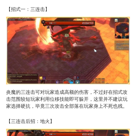
【招式一：三连击】
炎魔的三连击可对玩家造成高额的伤害，不过好在招式攻
击范围较短玩家利用位移技能即可躲开，这里并不建议玩
家选择硬抗，毕竟三次攻击全部落在玩家身上不死也残。
【三连击后招：地火】