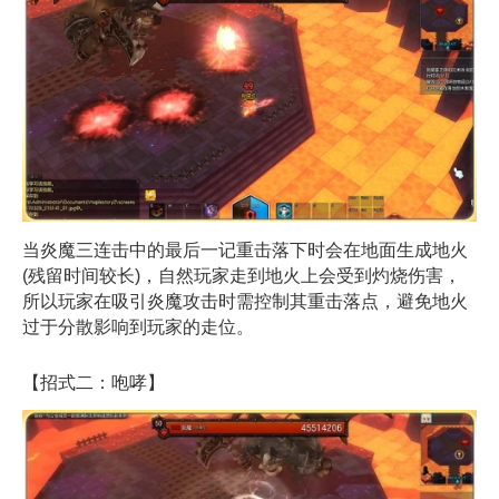
当炎魔三连击中的最后一记重击落下时会在地面生成地火
(残留时间较长)，自然玩家走到地火上会受到灼烧伤害，
所以玩家在吸引炎魔攻击时需控制其重击落点，避免地火
过于分散影响到玩家的走位。
【招式二：咆哮】