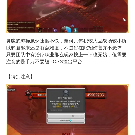
炎魔的冲撞虽然速度不快，奈何其体积较大且战场较小所
以躲避起来还是有点难度，不过好在此招伤害并不恐怖，
只要团队中有治疗职业那么玩家挨上一下也无妨，但需要
注意的是千万不要被BOSS撞出平台!
【特别注意】