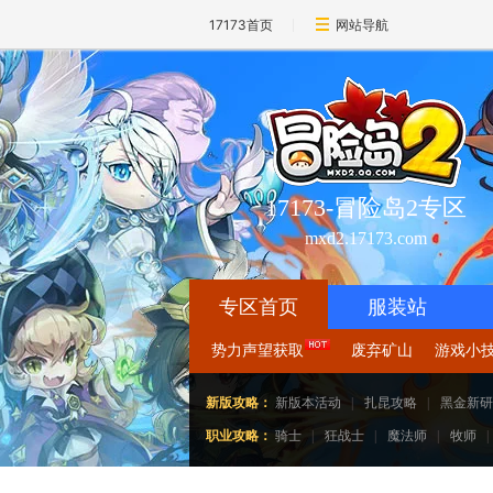
17173首页
网站导航
17173-冒险岛2专区
mxd2.17173.com
专区首页
服装站
势力声望获取
废弃矿山
游戏小
新版攻略：
新版本活动
|
扎昆攻略
|
黑金新研
职业攻略：
骑士
|
狂战士
|
魔法师
|
牧师
|