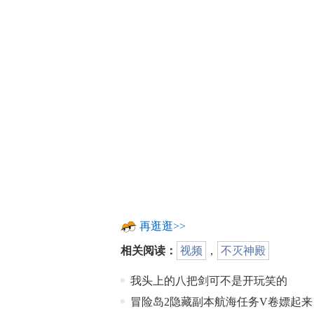
再逛逛>>
相关阅读：
视频
，
不灭神殿
我头上的八把剑可不是开玩笑的
冒险岛2隐藏副本航海任务V卷嫖起来