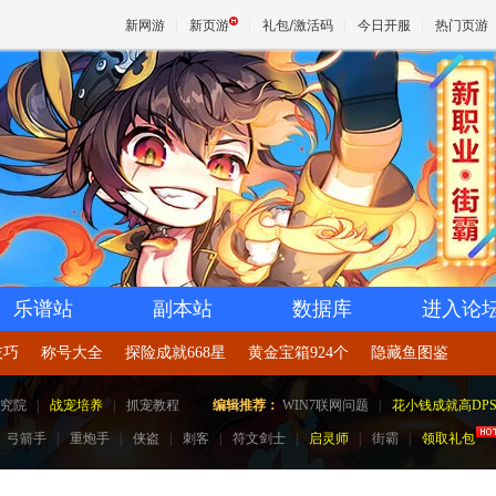
新网游
新页游
礼包/激活码
今日开服
热门页游
魔兽
天堂
王权与
乐谱站
副本站
数据库
进入论
技巧
称号大全
探险成就668星
黄金宝箱924个
隐藏鱼图鉴
究院
|
战宠培养
|
抓宠教程
编辑推荐：
WIN7联网问题
|
花小钱成就高DP
弓箭手
|
重炮手
|
侠盗
|
刺客
|
符文剑士
|
启灵师
|
街霸
|
领取礼包