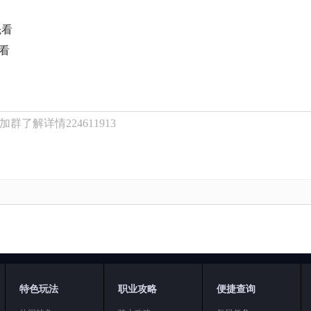
先看
先看
了解详情224611913
特色玩法
职业攻略
便捷查询