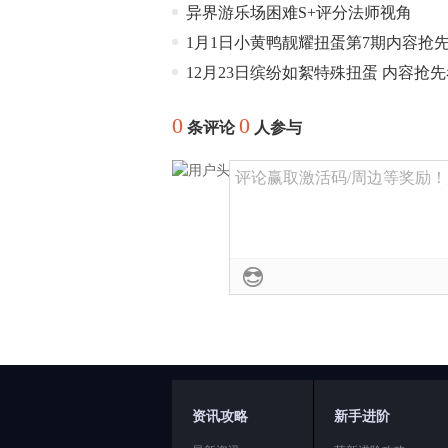
异界游乐场困难S+评分法师视角
1月1日小黄鸭靓耀扭蛋第7期内容抢
12月23日缤纷如絮特殊扭蛋 内容抢
0
0
条评论
人参与
评论赢取激活码/周边等奖励！加群
资讯攻略
新手进阶