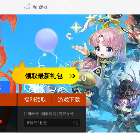
热门游戏
DNF
传奇4
剑网3旗舰版
新天龙八部
领取最新礼包
自由
诛仙世界
新仙侠5
坛
福利领取
游戏下载
注册帐号
|
国服官网
|
游戏发号
S