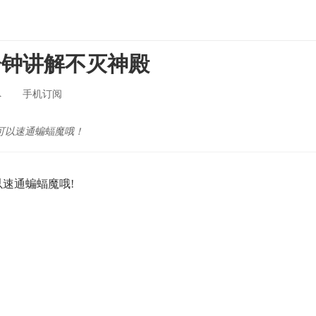
分钟讲解不灭神殿
へ
手机订阅
也可以速通蝙蝠魔哦！
以速通蝙蝠魔哦!