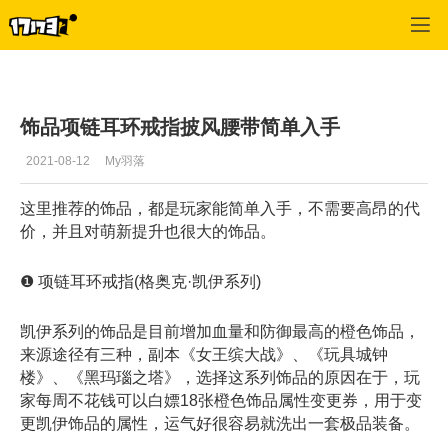
冒险岛2
>
每日更新
>
正文
饰品项链耳环戒指披风腰带简单入手
2021-08-12
My羽落
这里推荐的饰品，都是玩家能简单入手，不需要高昂的代
价，并且对萌新提升也很大的饰品。
❶ 项链耳环戒指(格奥克·凯伊系列)
凯伊系列的饰品是目前增加血量和防御最高的橙色饰品，
来源途径有三种，副本《女王缤大战》、《玩具城钟
楼》、《黑玛瑙之塔》，选择这系列饰品的原因在于，玩
家每周不花钱可以白嫖18张橙色饰品属性变更券，用于变
更凯伊饰品的属性，运气好很容易就洗出一套极品装备。