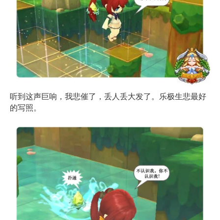
听到这声巨响，我悲催了，丢人丢大发了。乐极生悲最好
的写照。