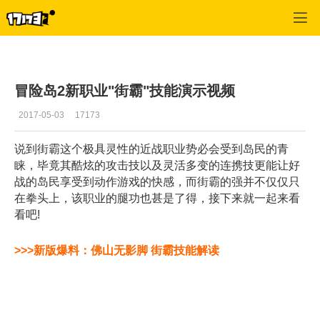
冒险岛2
>
视频
>
正文
冒险岛2新职业"街霸"技能演示视频
2017-05-03
17173
说到街霸这个极具灵性的近战职业势必会受到岛民的青
睐，毕竟其酷炫的攻击技以及灵活多变的连携技更能让好
战的岛民享受到动作游戏的快感，而街霸的强并不仅仅只
在拳头上，该职业的腿功也甚是了得，接下来就一起来看
看吧!
>>>新版爆料：佛山无影脚 街霸技能解读