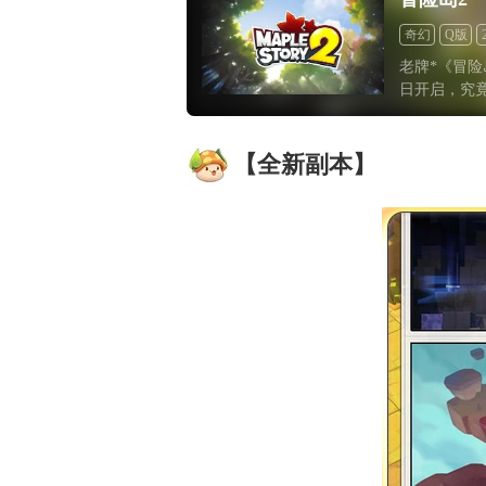
奇幻
Q版
老牌*《冒险
日开启，究
【全新副本】