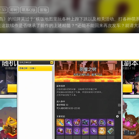
2.5D
即时
萌系Q版
冒险
岛》的招牌莫过于“横版地图里玩各种上蹿下跳以及相关活动、打各种萌系
竟这款续作是否继承了前作的上述精髓？*还能不能回来再次发车？就请大