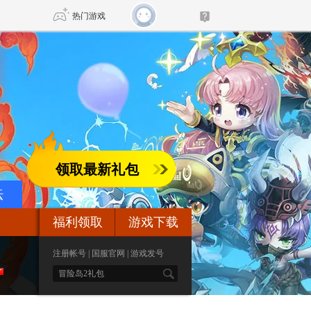
热门游戏
DNF
传奇4
剑网3旗舰版
新天龙八部
自由
诛仙世界
领取最新礼包
仙剑世界
坛
福利领取
游戏下载
注册帐号
|
国服官网
|
游戏发号
S