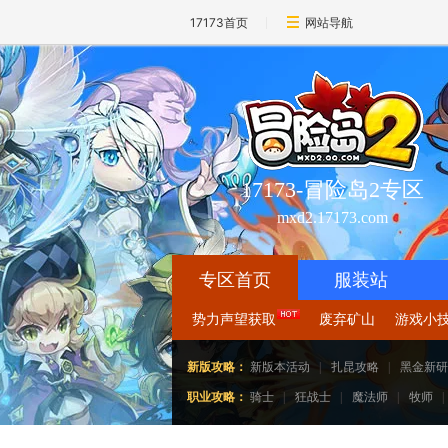
17173首页
网站导航
17173-冒险岛2专区
mxd2.17173.com
专区首页
服装站
势力声望获取
废弃矿山
游戏小
新版攻略：
新版本活动
|
扎昆攻略
|
黑金新研
职业攻略：
骑士
|
狂战士
|
魔法师
|
牧师
|