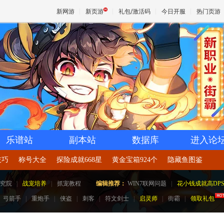
新网游
新页游
礼包/激活码
今日开服
热门页游
魔兽
天堂
王权与
乐谱站
副本站
数据库
进入论
技巧
称号大全
探险成就668星
黄金宝箱924个
隐藏鱼图鉴
究院
|
战宠培养
|
抓宠教程
编辑推荐：
WIN7联网问题
|
花小钱成就高DP
弓箭手
|
重炮手
|
侠盗
|
刺客
|
符文剑士
|
启灵师
|
街霸
|
领取礼包