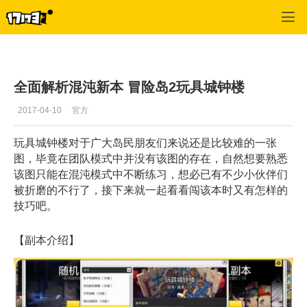
冒险岛2
>
攻略
>
正文
全面解析混沌新本 冒险岛2玩具城钟楼
2017-04-10
官方
玩具城钟楼对于广大岛民朋友们来说还是比较难的一张
图，毕竟在团队模式中并没有该图的存在，自然想要熟悉
该图只能在混沌模式中不断练习，想必已有不少小伙伴们
被折磨的不行了，接下来就一起看看闯该本时又有怎样的
技巧吧。
【副本介绍】