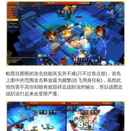
帕普拉图斯的攻击技能其实并不难(只不过有点烦)，首先
上图中的范围攻击释放最为频繁(击飞周身目标)，虽然此
招伤害不高但却能有效阻碍近战职业的输出，所以该图近
战职业打起来会受限严重。