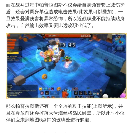
而在战斗过程中帕普拉图斯不仅会给自身频繁套上减伤护
盾，还会对周身单位造成电击效果(此效果可以叠加)，一
旦效果叠满伤害将异常恐怖，所以近战职业不能持续贴身
攻击，自然输出效率又要比远攻职业低了。
那么帕普拉图斯还有一个全屏的攻击技能(上图所示)，并
且在释放前还会掉落大号螺丝将岛民砸晕，所以此时小伙
伴们应来到地图6点钟的玻璃处进行躲避。