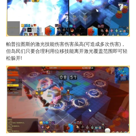
帕普拉图斯的激光技能伤害伤害虽高(可造成多次伤害)，
但岛民们只要合理利用位移技能离开激光覆盖范围即可轻
松躲开!