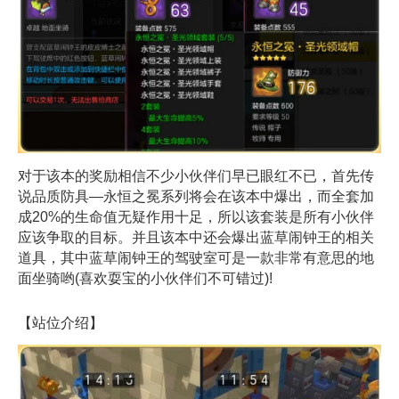
对于该本的奖励相信不少小伙伴们早已眼红不已，首先传
说品质防具—永恒之冕系列将会在该本中爆出，而全套加
成20%的生命值无疑作用十足，所以该套装是所有小伙伴
应该争取的目标。并且该本中还会爆出蓝草闹钟王的相关
道具，其中蓝草闹钟王的驾驶室可是一款非常有意思的地
面坐骑哟(喜欢耍宝的小伙伴们不可错过)!
【站位介绍】