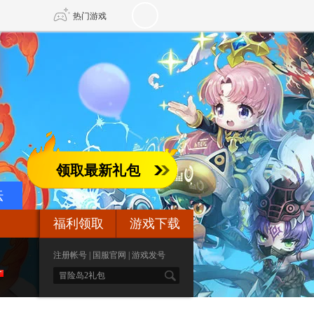
热门游戏
DNF
传奇4
剑网3旗舰版
新天龙八部
领取最新礼包
自由
诛仙世界
新仙侠5
坛
福利领取
游戏下载
注册帐号
|
国服官网
|
游戏发号
S