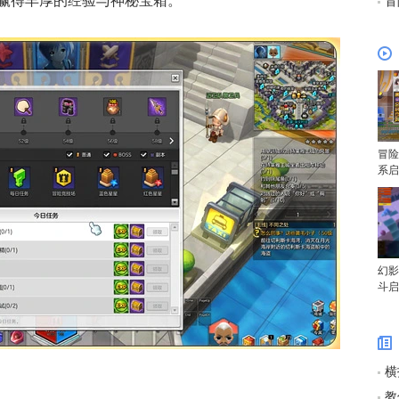
赢得丰厚的经验与神秘宝箱。
冒
冒险
系启
幻影
斗启
横
教