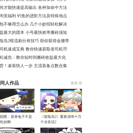
何才能快速提高输出 各种加命中方法
闲党福利 钓鱼的进阶方法及特殊地点
包不够用怎么办 几个小妙招轻松解决
益最大的团本 小号最快效率搬砖须知
险岛2暗流刷分有技巧 助你获得金腰带
司机速成宝典 教你快速获取老司机币
松减负：教你短时间搬砖收益最大化
货！凑装快人一步 主流装备点数合集
同人作品
更多
囧图：原来兔子不是
《冒险岛2》重新演绎十万
吃的啊
个冷笑话2