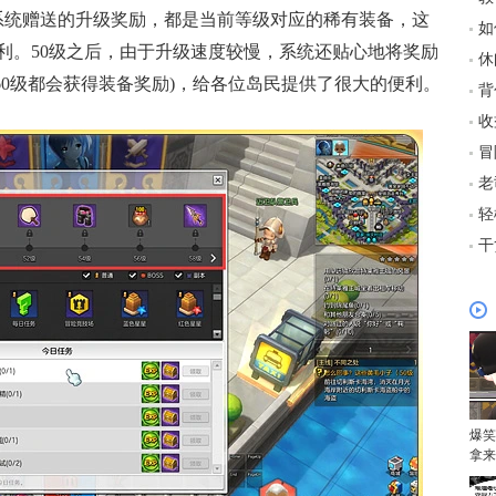
得系统赠送的升级奖励，都是当前等级对应的稀有装备，这
如
利。50级之后，由于升级速度较慢，系统还贴心地将奖励
休
8、60级都会获得装备奖励)，给各位岛民提供了很大的便利。
背
收
冒
老
轻
干
爆笑
拿来