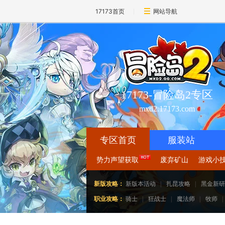
17173首页
网站导航
17173-冒险岛2专区
mxd2.17173.com
专区首页
服装站
势力声望获取
废弃矿山
游戏小
新版攻略：
新版本活动
|
扎昆攻略
|
黑金新研
职业攻略：
骑士
|
狂战士
|
魔法师
|
牧师
|