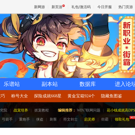
新网游
新页游
礼包/激活码
今日开服
热门页游
魔兽
天堂
王权与
乐谱站
副本站
数据库
进入论
技巧
称号大全
探险成就668星
黄金宝箱924个
隐藏鱼图鉴
究院
|
战宠培养
|
抓宠教程
编辑推荐：
WIN7联网问题
|
花小钱成就高DP
弓箭手
|
重炮手
|
侠盗
|
刺客
|
符文剑士
|
启灵师
|
街霸
|
领取礼包