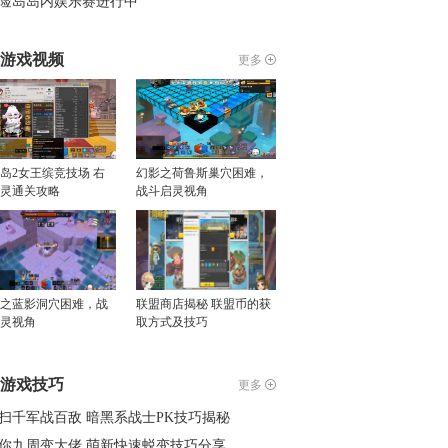
险岛岛内娱乐赛进行中
游戏视频
更多
岛2女王缤竞技场 右
幻影之荷鲁斯巢穴困难，
灵通关攻略
战斗启灵视角
之蓝影洞穴困难，战
联盟商店揭秘 联盟币的获
灵视角
取方式及技巧
游戏技巧
更多
扫千军战百敌 暗黑系战士PK技巧揭秘
你九周变大佬 萌新快速蜕变技巧分享