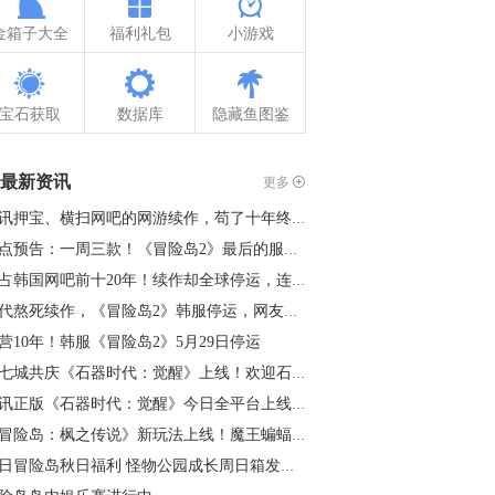
金箱子大全
福利礼包
小游戏
宝石获取
数据库
隐藏鱼图鉴
最新资讯
更多
腾讯押宝、横扫网吧的网游续作，苟了十年终是凉了
热点预告：一周三款！《冒险岛2》最后的服务器关停；《永恒之塔2…
霸占韩国网吧前十20年！续作却全球停运，连腾讯都救不过来
初代熬死续作，《冒险岛2》韩服停运，网友调侃：衍生作已就绪
营10年！韩服《冒险岛2》5月29日停运
十七城共庆《石器时代：觉醒》上线！欢迎石灰回家
腾讯正版《石器时代：觉醒》今日全平台上线！
《冒险岛：枫之传说》新玩法上线！魔王蝙蝠怪震撼来袭
周日冒险岛秋日福利 怪物公园成长周日箱发放量翻倍