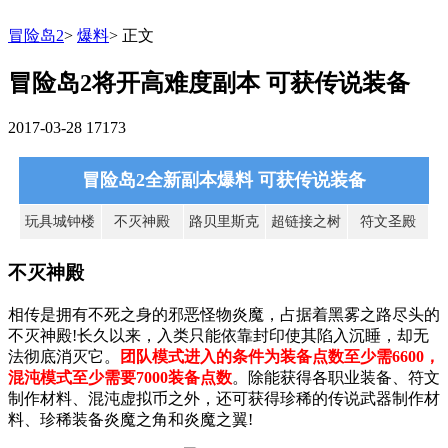
冒险岛2
>
爆料
>
正文
冒险岛2将开高难度副本 可获传说装备
2017-03-28
17173
冒险岛2全新副本爆料 可获传说装备
玩具城钟楼
不灭神殿
路贝里斯克
超链接之树
符文圣殿
不灭神殿
相传是拥有不死之身的邪恶怪物炎魔，占据着黑雾之路尽头的
不灭神殿!长久以来，入类只能依靠封印使其陷入沉睡，却无
法彻底消灭它。
团队模式进入的条件为装备点数至少需6600，
混沌模式至少需要7000装备点数
。除能获得各职业装备、符文
制作材料、混沌虚拟币之外，还可获得珍稀的传说武器制作材
料、珍稀装备炎魔之角和炎魔之翼!